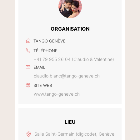
ORGANISATION
TANGO GENÈVE
TÉLÉPHONE
+41 79 955 26 04 (Claudio & Valentine)
EMAIL
claudio.blanc@tango-geneve.ch
SITE WEB
www.tango-geneve.ch
LIEU
Salle Saint-Germain (digicode), Genève