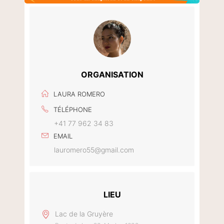
ORGANISATION
LAURA ROMERO
TÉLÉPHONE
+41 77 962 34 83
EMAIL
lauromero55@gmail.com
LIEU
Lac de la Gruyère