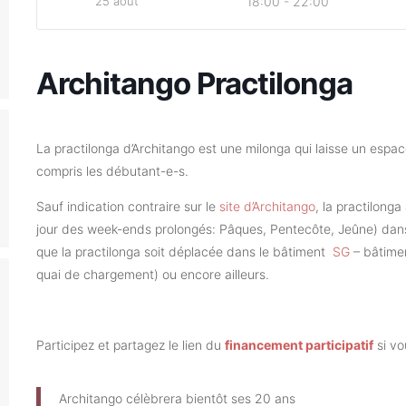
25 août
18:00 - 22:00
Architango Practilonga
La practilonga d’Architango est une milonga qui laisse un espace 
compris les débutant-e-s.
Sauf indication contraire sur le
site d’Architango
, la practilonga
jour des week-ends prolongés: Pâques, Pentecôte, Jeûne) dan
que la practilonga soit déplacée dans le bâtiment
SG
– b
âtime
quai de chargement) ou encore ailleurs.
Participez et partagez le lien du
financement participatif
si vo
Architango célèbrera bientôt ses 20 ans