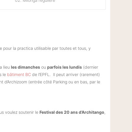
02. Milonga régulière
pour la practica utilisable par toutes et tous, y
 a lieu
les dimanches
ou
parfois les lundis
(dernier
s le
bâtiment BC
de l’EPFL. Il peut arriver (rarement)
nt d’Archizoom (entrée côté Parking ou en bas, par le
us voulez soutenir le
Festival des 20 ans d’Architango
,