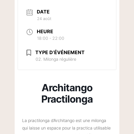
DATE
24 août
HEURE
18:00 - 22:00
TYPE D’ÉVÉNEMENT
02. Milonga régulière
Architango
Practilonga
La practilonga d’Architango est une milonga
qui laisse un espace pour la practica utilisable