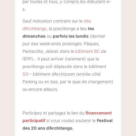
par toutes et tous, y compris les débutant-e-
s.
Sauf indication contraire sur le
site
d’Architango
, la practilonga a lieu
les
dimanches
ou
parfois les lundis
(dernier
jour des week-ends prolongés: Pâques,
Pentecôte, Jeûne) dans le
bâtiment BC
de
l’EPFL. Il peut arriver (rarement) que la
practilonga soit déplacée dans le bâtiment
SG
– b
âtiment d’Archizoom (entrée côté
Parking ou en bas, par le quai de chargement)
ou encore ailleurs.
Participez et partagez le lien du
financement
participatif
si vous voulez soutenir le
Festival
des 20 ans d’Architango
,