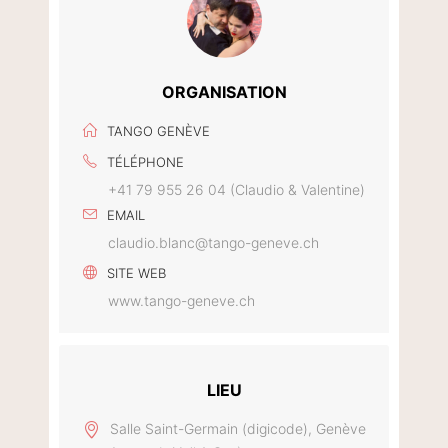
ORGANISATION
TANGO GENÈVE
TÉLÉPHONE
+41 79 955 26 04 (Claudio & Valentine)
EMAIL
claudio.blanc@tango-geneve.ch
SITE WEB
www.tango-geneve.ch
LIEU
Salle Saint-Germain (digicode), Genève