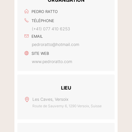
ORGANISATION
PEDRO RATTO
TÉLÉPHONE
(+41) 077 410 6253
EMAIL
pedroratto@hotmail.com
SITE WEB
www.pedroratto.com
LIEU
Les Caves, Versoix
Route de Sauverny 6, 1290 Versoix, Suisse