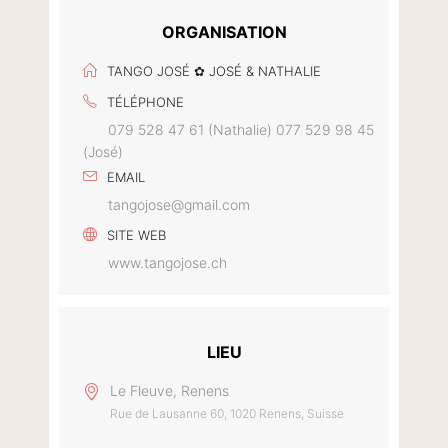
ORGANISATION
TANGO JOSÉ ✿ JOSÉ & NATHALIE
TÉLÉPHONE
079 528 47 61 (Nathalie) 077 529 98 45
(José)
EMAIL
tangojose@gmail.com
SITE WEB
www.tangojose.ch
LIEU
Le Fleuve, Renens
Rue de Lausanne 60, 1020 Renens, Suisse