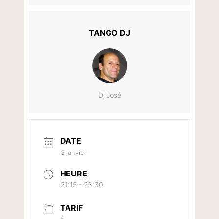
TANGO DJ
Dj José
DATE
3 janvier
HEURE
21:15 - 23:30
TARIF
5.-