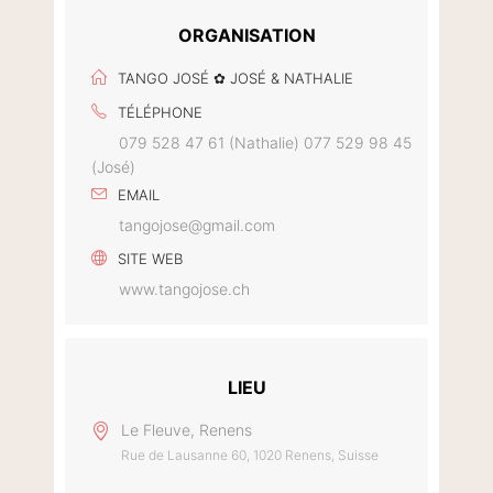
ORGANISATION
TANGO JOSÉ ✿ JOSÉ & NATHALIE
TÉLÉPHONE
079 528 47 61 (Nathalie) 077 529 98 45
(José)
EMAIL
tangojose@gmail.com
SITE WEB
www.tangojose.ch
LIEU
Le Fleuve, Renens
Rue de Lausanne 60, 1020 Renens, Suisse