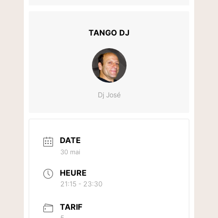
TANGO DJ
Dj José
DATE
30 mai
HEURE
21:15 - 23:30
TARIF
5.-