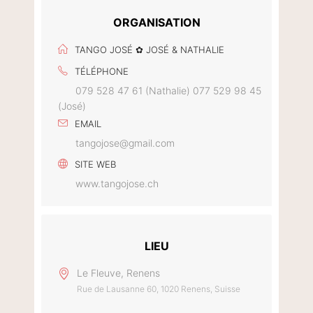
ORGANISATION
TANGO JOSÉ ✿ JOSÉ & NATHALIE
TÉLÉPHONE
079 528 47 61 (Nathalie) 077 529 98 45
(José)
EMAIL
tangojose@gmail.com
SITE WEB
www.tangojose.ch
LIEU
Le Fleuve, Renens
Rue de Lausanne 60, 1020 Renens, Suisse