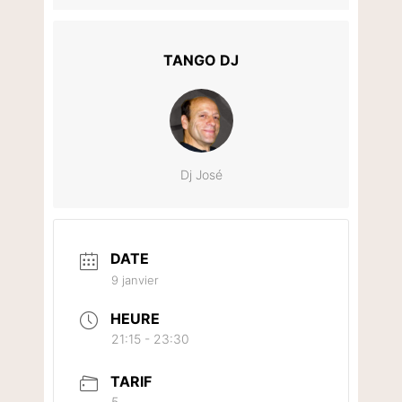
TANGO DJ
Dj José
DATE
9 janvier
HEURE
21:15 - 23:30
TARIF
5.-