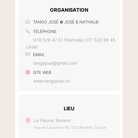
ORGANISATION
TANGO JOSÉ ✿ JOSÉ & NATHALIE
TÉLÉPHONE
079 528 47 61 (Nathalie) 077 529 98 45
(José)
EMAIL
tangojose@gmail.com
SITE WEB
www.tangojose.ch
LIEU
Le Fleuve, Renens
Rue de Lausanne 60, 1020 Renens, Suisse