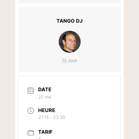
TANGO DJ
Dj José
DATE
22 mai
HEURE
21:15 - 23:30
TARIF
5.-