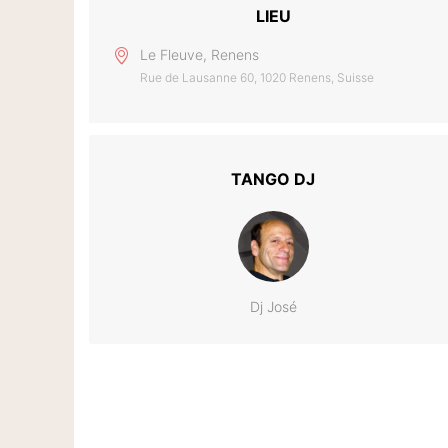
LIEU
Le Fleuve, Renens
Rue de Lausanne 60, 1020 Renens, Suisse
TANGO DJ
Dj José