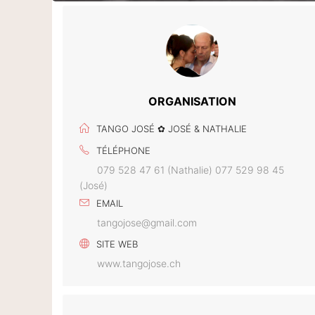
ORGANISATION
TANGO JOSÉ ✿ JOSÉ & NATHALIE
TÉLÉPHONE
079 528 47 61 (Nathalie) 077 529 98 45
(José)
EMAIL
tangojose@gmail.com
SITE WEB
www.tangojose.ch