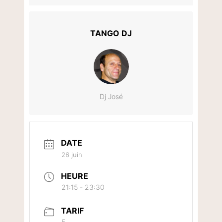
TANGO DJ
Dj José
DATE
26 juin
HEURE
21:15 - 23:30
TARIF
5.-