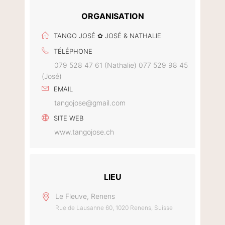
ORGANISATION
TANGO JOSÉ ✿ JOSÉ & NATHALIE
TÉLÉPHONE
079 528 47 61 (Nathalie) 077 529 98 45
(José)
EMAIL
tangojose@gmail.com
SITE WEB
www.tangojose.ch
LIEU
Le Fleuve, Renens
Rue de Lausanne 60, 1020 Renens, Suisse