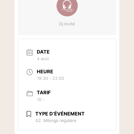
Dj invité
DATE
4 août
HEURE
19:30 - 22:00
TARIF
10.-
TYPE D’ÉVÉNEMENT
02. Milonga régulière