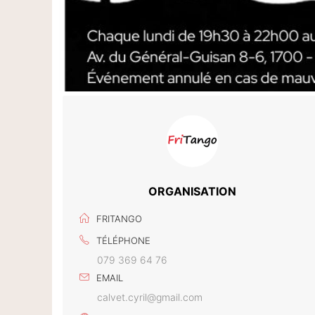
ORGANISATION
FRITANGO
TÉLÉPHONE
079 369 64 76
EMAIL
calvet.cyril@gmail.com