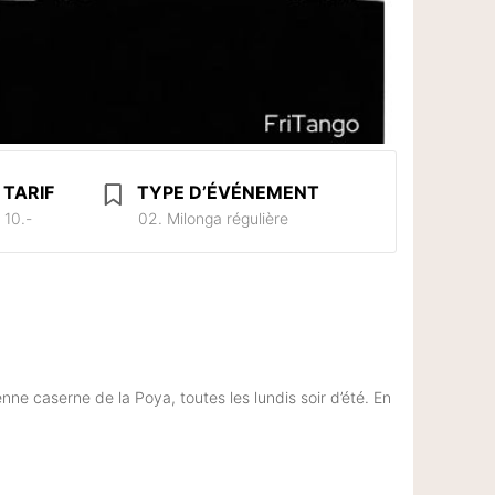
TARIF
TYPE D’ÉVÉNEMENT
10.-
02. Milonga régulière
cienne caserne de la Poya, toutes les lundis soir d’été. En