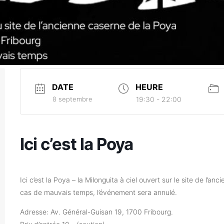
DATE
HEURE
8 septembre
19:30 - 22:00
Ici c’est la Poya
Ici c’est la Poya – la Milonguita à ciel ouvert sur le site de l’an
cas de mauvais temps, l’événement sera annulé.
Adresse: Av. Général-Guisan 19, 1700 Fribourg.