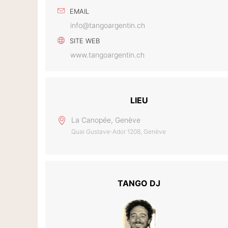
EMAIL
info@tangoargentin.ch
SITE WEB
www.tangoargentin.ch
LIEU
La Canopée, Genève
Quai Gustave-Ador 1208, Genève
TANGO DJ