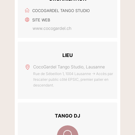
COCOGARDEL TANGO STUDIO
SITE WEB
www.cocogardel.ch
LIEU
CocoGardel Tango Studio, Lausanne
Rue de Sébeillon 1, 1004 Lausanne → Accès par
l’escalier public côté EPSIC, premier palier en
descendant.
TANGO DJ