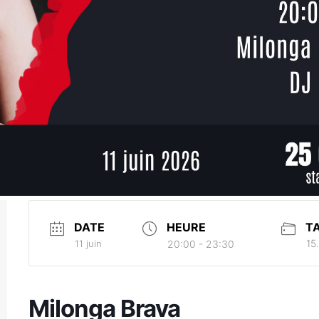
DATE
HEURE
TA
15.
11 juin
20:00 - 23:30
Milonga Brava