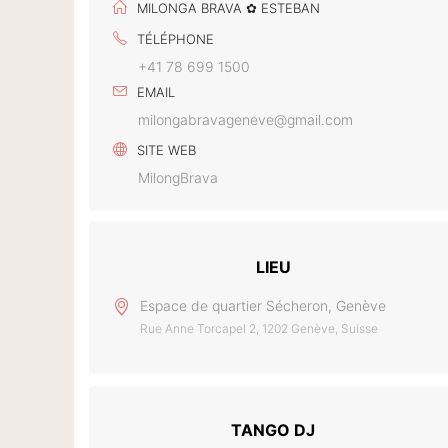
MILONGA BRAVA ✿ ESTEBAN
TÉLÉPHONE
+41 78 699 1500
EMAIL
milongabravageneve@gmail.com
SITE WEB
MilongBrava
LIEU
Espace de quartier Sécheron, Genève
Rue Anne Torcapel 2, 1202 Genève, Suisse
TANGO DJ