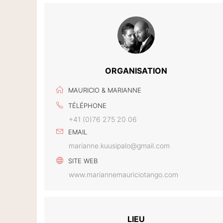
ORGANISATION
MAURICIO & MARIANNE
TÉLÉPHONE
+41 (0)76 275 20 06
EMAIL
marianne.kuusipalo@gmail.com
SITE WEB
www.mariannemauriciotango.com
LIEU