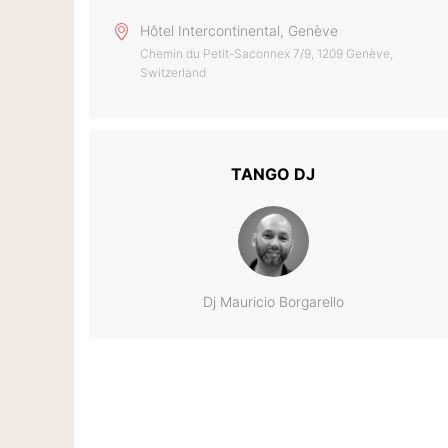
Hôtel Intercontinental, Genève
Chemin du Petit-Saconnex 7/9, 1209 Genève,
Switzerland
TANGO DJ
Dj Mauricio Borgarello