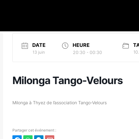
DATE
HEURE
TA
10
13 juin
20:30 - 00:30
Milonga Tango-Velours
Milonga à Thyez de l’association Tango-Velours