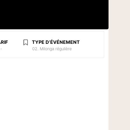
RIF
TYPE D’ÉVÉNEMENT
.-
02. Milonga régulière