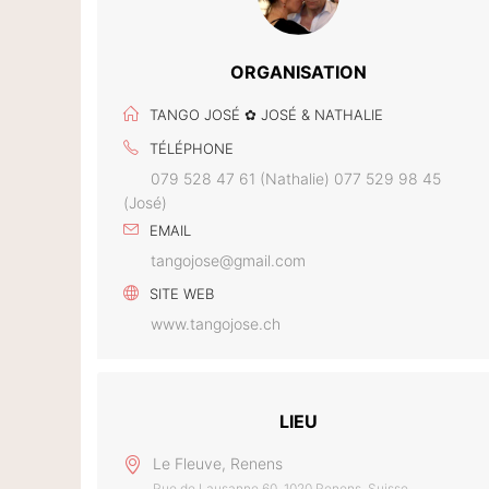
ORGANISATION
TANGO JOSÉ ✿ JOSÉ & NATHALIE
TÉLÉPHONE
079 528 47 61 (Nathalie) 077 529 98 45
(José)
EMAIL
tangojose@gmail.com
SITE WEB
www.tangojose.ch
LIEU
Le Fleuve, Renens
Rue de Lausanne 60, 1020 Renens, Suisse