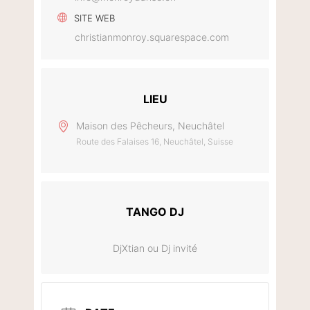
SITE WEB
christianmonroy.squarespace.com
LIEU
Maison des Pêcheurs, Neuchâtel
Route des Falaises 16, Neuchâtel, Suisse
TANGO DJ
DjXtian ou Dj invité