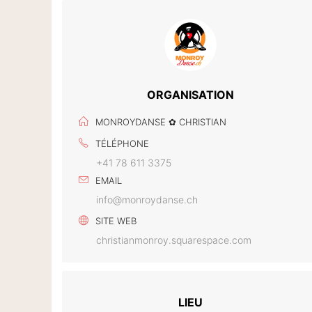
ORGANISATION
MONROYDANSE ✿ CHRISTIAN
TÉLÉPHONE
+41 78 611 3375
EMAIL
info@monroydanse.ch
SITE WEB
christianmonroy.squarespace.com
LIEU