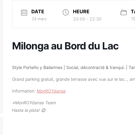
DATE
HEURE
T
15
24 mars
20:00 - 22:30
Milonga au Bord du Lac
Style Porteño y BailarInes | Social, décontracté & tranqui. | T
Grand parking gratuit, grande terrasse avec vue sur le lac.., 
Information:
MonROYdanse
⭐️MonROYdanse Team
Hasta la pista! 😉