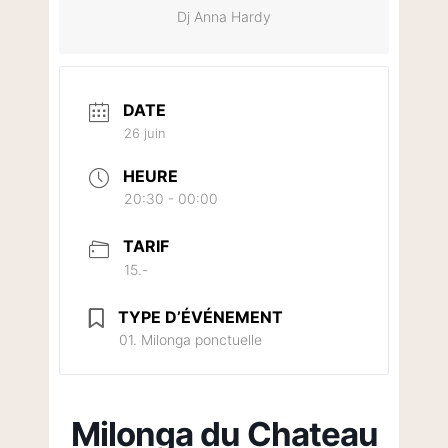
Dj Anna Hardy
DATE
26 juin
HEURE
20:30 - 00:00
TARIF
15.-
TYPE D’ÉVÉNEMENT
01. Milonga ponctuelle
Milonga du Chateau