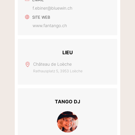
f.ebiner@bluewin.ch
SITE WEB
www.fantango.ch
LIEU
Château de Loèche
Rathausplatz 5, 3953 Loèche
TANGO DJ