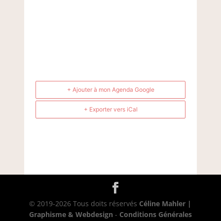
+ Ajouter à mon Agenda Google
+ Exporter vers iCal
© 2019-2026 Tous doits réservés
Céline Mahler |
Graphisme & Webdesign
-
Conditions Générales