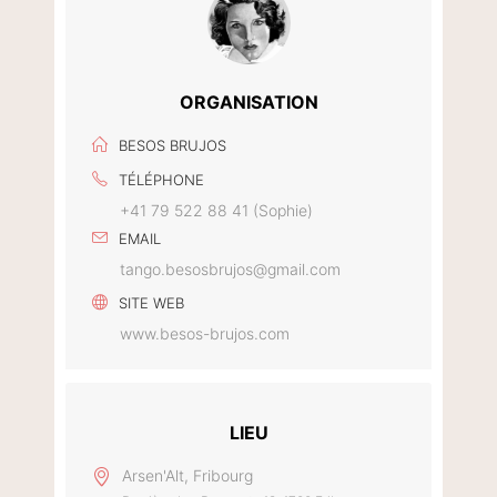
ORGANISATION
BESOS BRUJOS
TÉLÉPHONE
+41 79 522 88 41 (Sophie)
EMAIL
tango.besosbrujos@gmail.com
SITE WEB
www.besos-brujos.com
LIEU
Arsen'Alt, Fribourg