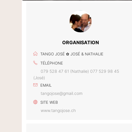
ORGANISATION
TANGO JOSÉ ✿ JOSÉ & NATHALIE
TÉLÉPHONE
079 528 47 61 (Nathalie) 077 529 98 45
(José)
EMAIL
tangojose@gmail.com
SITE WEB
www.tangojose.ch