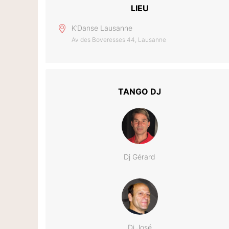
LIEU
K’Danse Lausanne
Av des Boveresses 44, Lausanne
TANGO DJ
Dj Gérard
Dj José