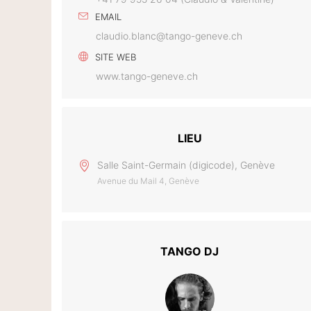
EMAIL
claudio.blanc@tango-geneve.ch
SITE WEB
www.tango-geneve.ch
LIEU
Salle Saint-Germain (digicode), Genève
Avenue du Mail 4, Genève
TANGO DJ