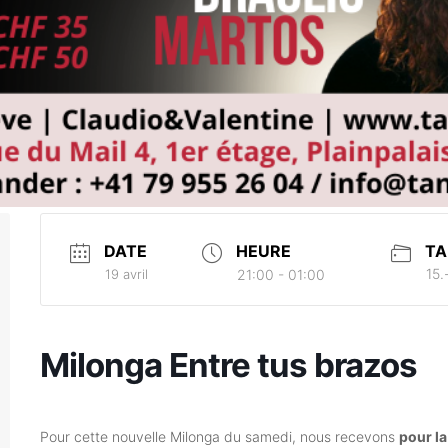
DATE
HEURE
TA
15.
19 avril
21:00 - 01:00
Milonga Entre tus brazos
Pour cette nouvelle Milonga du samedi, nous recevons
pour la