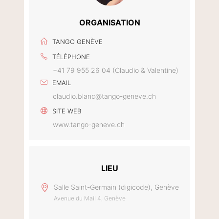
ORGANISATION
TANGO GENÈVE
TÉLÉPHONE
+41 79 955 26 04 (Claudio & Valentine)
EMAIL
claudio.blanc@tango-geneve.ch
SITE WEB
www.tango-geneve.ch
LIEU
Salle Saint-Germain (digicode), Genève
Avenue du Mail 4, Genève