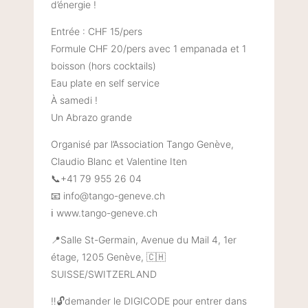
d’énergie !
Entrée : CHF 15/pers
Formule CHF 20/pers avec 1 empanada et 1
boisson (hors cocktails)
Eau plate en self service
À samedi !
Un Abrazo grande
Organisé par l’Association Tango Genève,
Claudio Blanc et Valentine Iten
📞+41 79 955 26 04
📧 info@tango-geneve.ch
ℹ️ www.tango-geneve.ch
📍Salle St-Germain, Avenue du Mail 4, 1er
étage, 1205 Genève, 🇨🇭
SUISSE/SWITZERLAND
‼️🔓demander le DIGICODE pour entrer dans