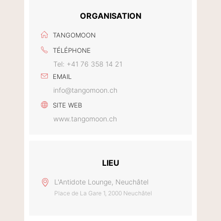
ORGANISATION
TANGOMOON
TÉLÉPHONE
Tel: +41 76 358 14 21
EMAIL
info@tangomoon.ch
SITE WEB
www.tangomoon.ch
LIEU
L'Antidote Lounge, Neuchâtel
Place de La Gare 1, 2000 Neuchâtel