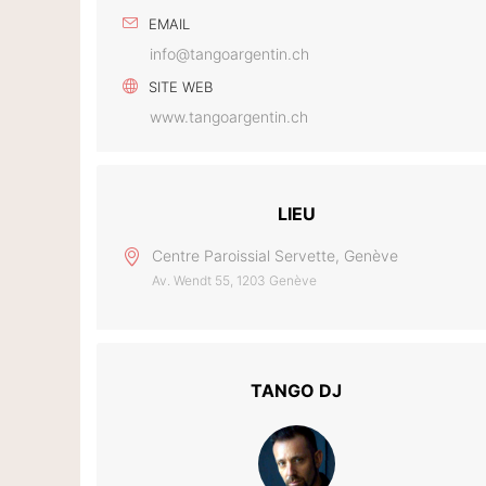
EMAIL
info@tangoargentin.ch
SITE WEB
www.tangoargentin.ch
LIEU
Centre Paroissial Servette, Genève
Av. Wendt 55, 1203 Genève
TANGO DJ