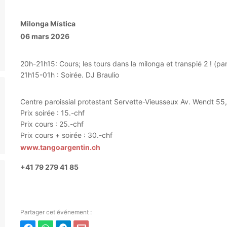
Milonga Mística
06 mars 2026
20h-21h15: Cours; les tours dans la milonga et transpié 2 ! (p
21h15-01h : Soirée. DJ Braulio
Centre paroissial protestant Servette-Vieusseux Av. Wendt 5
Prix soirée : 15.-chf
Prix cours : 25.-chf
Prix cours + soirée : 30.-chf
www.tangoargentin.ch
+41 79 279 41 85