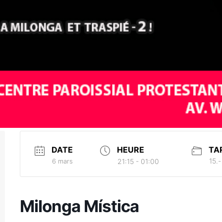
DATE
HEURE
TA
15.-
6 mars
21:15 - 01:00
Milonga Mística