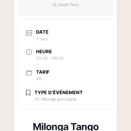
Dj Sarah Finci
DATE
7 mars
HEURE
20:00 - 00:00
TARIF
20.-
TYPE D’ÉVÉNEMENT
01. Milonga ponctuelle
Milonga Tango