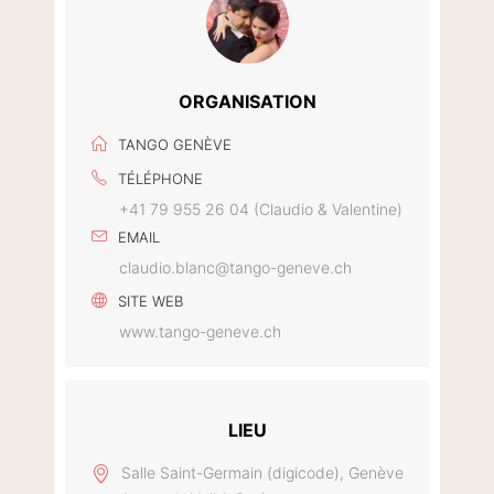
ORGANISATION
TANGO GENÈVE
TÉLÉPHONE
+41 79 955 26 04 (Claudio & Valentine)
EMAIL
claudio.blanc@tango-geneve.ch
SITE WEB
www.tango-geneve.ch
LIEU
Salle Saint-Germain (digicode), Genève