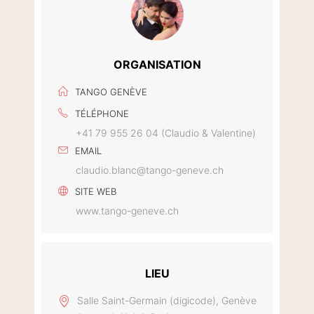
ORGANISATION
TANGO GENÈVE
TÉLÉPHONE
+41 79 955 26 04 (Claudio & Valentine)
EMAIL
claudio.blanc@tango-geneve.ch
SITE WEB
www.tango-geneve.ch
LIEU
Salle Saint-Germain (digicode), Genève