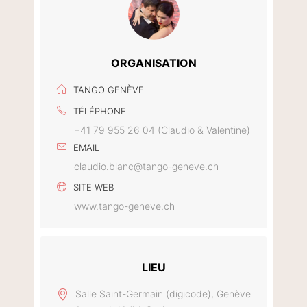
ORGANISATION
TANGO GENÈVE
TÉLÉPHONE
+41 79 955 26 04 (Claudio & Valentine)
EMAIL
claudio.blanc@tango-geneve.ch
SITE WEB
www.tango-geneve.ch
LIEU
Salle Saint-Germain (digicode), Genève