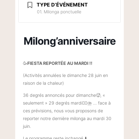
TYPE D’ÉVÉNEMENT
01. Milonga ponctuelle
Milong’anniversaire
🥳
FIESTA REPORTÉE AU MARDI !!
(Activités annulées le dimanche 28 juin en
raison de la chaleur)
36 degrés annoncés pour dimanche🥵, «
seulement » 29 degrés mardi😮‍💨⛈️ … face à
ces prévisions, nous vous proposons de
reporter notre dernière milonga au mardi 30
juin.
Le programme reste inchangé ⬇️