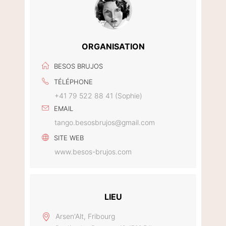
ORGANISATION
BESOS BRUJOS
TÉLÉPHONE
+41 79 522 88 41 (Sophie)
EMAIL
tango.besosbrujos@gmail.com
SITE WEB
www.besos-brujos.com
LIEU
Arsen'Alt, Fribourg