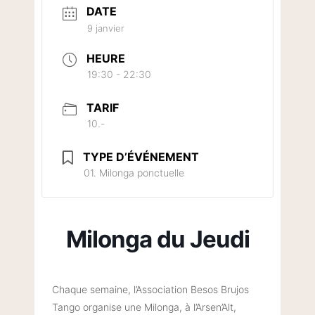
DATE
9 janvier
HEURE
19:30 - 22:30
TARIF
10.-
TYPE D’ÉVÉNEMENT
01. Milonga ponctuelle
Milonga du Jeudi
Chaque semaine, l’Association Besos Brujos
Tango organise une Milonga, à l’Arsen’Alt,