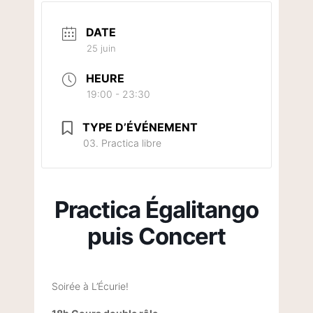
DATE
25 juin
HEURE
19:00 - 23:30
TYPE D’ÉVÉNEMENT
03. Practica libre
Practica Égalitango
puis Concert
Soirée à L’Écurie!