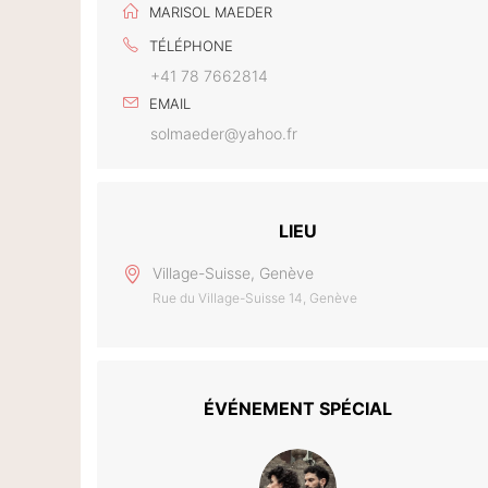
MARISOL MAEDER
TÉLÉPHONE
+41 78 7662814
EMAIL
solmaeder@yahoo.fr
LIEU
Village-Suisse, Genève
Rue du Village-Suisse 14, Genève
ÉVÉNEMENT SPÉCIAL