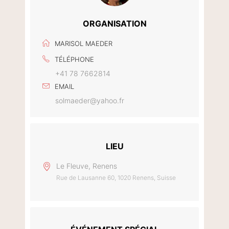
ORGANISATION
MARISOL MAEDER
TÉLÉPHONE
+41 78 7662814
EMAIL
solmaeder@yahoo.fr
LIEU
Le Fleuve, Renens
Rue de Lausanne 60, 1020 Renens, Suisse