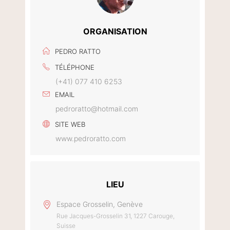
ORGANISATION
PEDRO RATTO
TÉLÉPHONE
(+41) 077 410 6253
EMAIL
pedroratto@hotmail.com
SITE WEB
www.pedroratto.com
LIEU
Espace Grosselin, Genève
Rue Jacques-Grosselin 31, 1227 Carouge,
Suisse