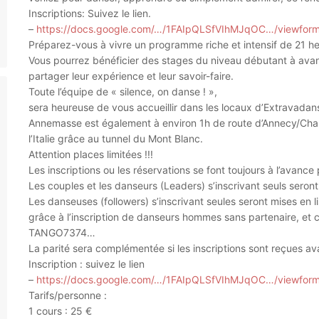
Inscriptions: Suivez le lien.
–
https://docs.google.com/…/1FAIpQLSfVIhMJqOC…/viewfor
Préparez-vous à vivre un programme riche et intensif de 21 he
Vous pourrez bénéficier des stages du niveau débutant à avan
partager leur expérience et leur savoir-faire.
Toute l’équipe de « silence, on danse ! »,
sera heureuse de vous accueillir dans les locaux d’Extravad
Annemasse est également à environ 1h de route d’Annecy/Cham
l’Italie grâce au tunnel du Mont Blanc.
Attention places limitées !!!
Les inscriptions ou les réservations se font toujours à l’avance 
Les couples et les danseurs (Leaders) s’inscrivant seuls seront
Les danseuses (followers) s’inscrivant seules seront mises en li
grâce à l’inscription de danseurs hommes sans partenaire, e
TANGO7374…
La parité sera complémentée si les inscriptions sont reçues av
Inscription : suivez le lien
–
https://docs.google.com/…/1FAIpQLSfVIhMJqOC…/viewfor
Tarifs/personne :
1 cours : 25 €