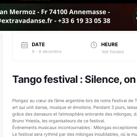
DATE
HEURE
6 - 8 décembre
Voir horaire
Tango festival : Silence, on
Plongez au cœur de l’âme argentine lors de notre Festival de 
art qui unit danse, musique et émotions. Pendant 3 jours, lai
grâce des danseurs et l’atmosphère enivrante des milongas, d
Bruno Yniesta, les organisateurs de ce festival.
Événements musicaux incontournables : Milongas exceptionnel
Le festival sera rythmé par des milongas inoubliables, où la 