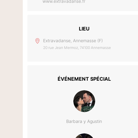
www.extravadanse.fr
LIEU
Extravadanse, Annemasse (F)
20 rue Jean Mermoz, 74100 Annemasse
ÉVÉNEMENT SPÉCIAL
Barbara y Agustin