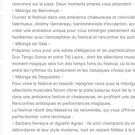
rencontre sur la piste. Deux moments phares vous attendent :
– Milonga de Bienvenue –
Ouvrez le festival dans une ambiance chaleureuse et convivia
talentueux Jérémy Vannereau, bandonéoniste d’exception, ac
créer une ambiance unique pour vous immerger pleinement dans
familiariser avec l’atmosphère du festival et rencontrer les aut
– Milonga de Gala –
Préparez-vous pour une soirée d’élégance et de sophistication
Duo Tango Sonos et notre Tdj Laura , dont les sélections musi
moment magique sera l’un des temps forts du festival, où la be
entre les rythmes du bandonéon et les classiques choisis par l
– Milonga de Despedida –
Pour clore le festival en beauté, rejoignez-nous pour la milon
sélections musicales feront vibrer la piste jusqu’au bout de la 
dans une ambiance festive et chaleureuse, en profitant une der
Rencontres artistiques et performances magiques.
Le festival réunit des Maestros de renommée, qui vous offriro
perfectionner votre technique :
– Barbara Ferreyra et Agustín Agnez : Ils sont champions du 
débordante et leur style moderne, tout en restant fidèles à la 