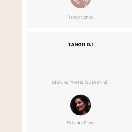
Tango Sonos
TANGO DJ
Dj Bruno Yniesta (ou Dj invité)
Dj Laura Rivas