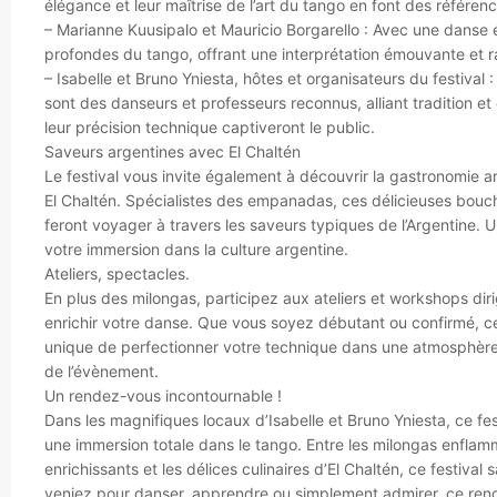
élégance et leur maîtrise de l’art du tango en font des référenc
– Marianne Kuusipalo et Mauricio Borgarello : Avec une danse 
profondes du tango, offrant une interprétation émouvante et r
– Isabelle et Bruno Yniesta, hôtes et organisateurs du festival :
sont des danseurs et professeurs reconnus, alliant tradition et
leur précision technique captiveront le public.
Saveurs argentines avec El Chaltén
Le festival vous invite également à découvrir la gastronomie 
El Chaltén. Spécialistes des empanadas, ces délicieuses bouc
feront voyager à travers les saveurs typiques de l’Argentine. 
votre immersion dans la culture argentine.
Ateliers, spectacles.
En plus des milongas, participez aux ateliers et workshops di
enrichir votre danse. Que vous soyez débutant ou confirmé, 
unique de perfectionner votre technique dans une atmosphère 
de l’évènement.
Un rendez-vous incontournable !
Dans les magnifiques locaux d’Isabelle et Bruno Yniesta, ce fe
une immersion totale dans le tango. Entre les milongas enflamm
enrichissants et les délices culinaires d’El Chaltén, ce festiva
veniez pour danser, apprendre ou simplement admirer, ce rend