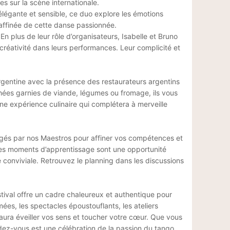
es sur la scène internationale.
élégante et sensible, ce duo explore les émotions
affinée de cette danse passionnée.
 En plus de leur rôle d’organisateurs, Isabelle et Bruno
 créativité dans leurs performances. Leur complicité et
argentine avec la présence des restaurateurs argentins
hées garnies de viande, légumes ou fromage, ils vous
Une expérience culinaire qui complétera à merveille
rigés par nos Maestros pour affiner vos compétences et
ces moments d’apprentissage sont une opportunité
conviviale. Retrouvez le planning dans les discussions
stival offre un cadre chaleureux et authentique pour
ées, les spectacles époustouflants, les ateliers
l saura éveiller vos sens et toucher votre cœur. Que vous
ez-vous est une célébration de la passion du tango.