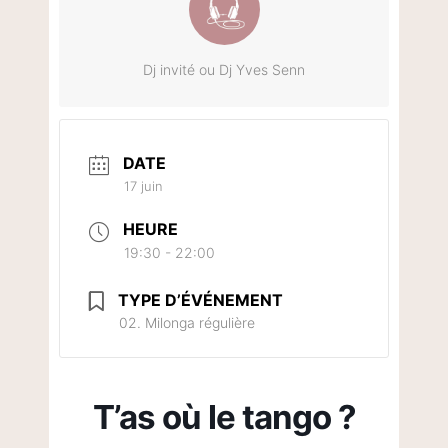
Dj invité ou Dj Yves Senn
DATE
17 juin
HEURE
19:30 - 22:00
TYPE D’ÉVÉNEMENT
02. Milonga régulière
T’as où le tango ?