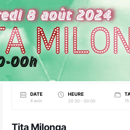
DATE
HEURE
TA
15.
8 août
20:30 - 00:00
Tita Milonga