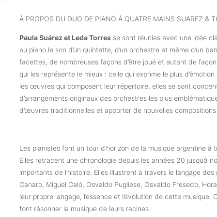
À PROPOS DU DUO DE PIANO À QUATRE MAINS SUAREZ & 
Paula Suárez et Leda Torres
se sont réunies avec une idée clair
au piano le son d’un quintette, d’un orchestre et même d’un 
facettes, de nombreuses façons d’être joué et autant de façons
qui les représente le mieux : celle qui exprime le plus d’émoti
les œuvres qui composent leur répertoire, elles se sont concent
d’arrangements originaux des orchestres les plus emblématiqu
d’œuvres traditionnelles et apporter de nouvelles compositions 
Les pianistes font un tour d’horizon de la musique argentine à 
Elles retracent une chronologie depuis les années 20 jusqu’à no
importants de l’histoire. Elles illustrent à travers le langage d
Canaro, Miguel Caló, Osvaldo Pugliese, Osvaldo Fresedo, Horacio
leur propre langage, l’essence et l’évolution de cette musique. C’
font résonner la musique de leurs racines.