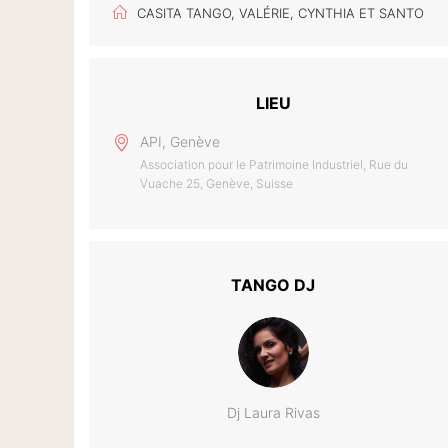
CASITA TANGO, VALÉRIE, CYNTHIA ET SANTO
LIEU
API, Genève
Association pour le Patrimoine Industriel, Rue du
Vuache 25, Genève, Suisse
TANGO DJ
Dj Laura Rivas