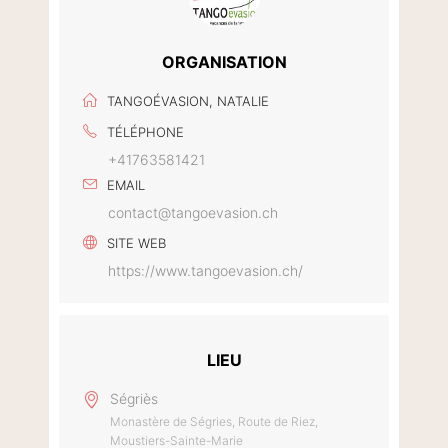
ORGANISATION
TANGOÉVASION, NATALIE
TÉLÉPHONE
+41763581421
EMAIL
contact@tangoevasion.ch
SITE WEB
https://www.tangoevasion.ch/
LIEU
Ségriès
Monastère de Ségries, Route de Riez,
Moustiers-Sainte-Marie