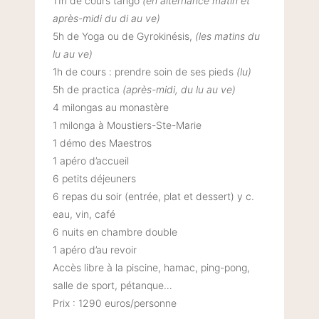
11h de cours tango
(en alternance matin et
après-midi du di au ve)
5h de Yoga ou de Gyrokinésis,
(les matins du
lu au ve)
1h de cours : prendre soin de ses pieds
(lu)
5h de practica
(après-midi, du lu au ve)
4 milongas au monastère
1 milonga à Moustiers-Ste-Marie
1 démo des Maestros
1 apéro d’accueil
6 petits déjeuners
6 repas du soir (entrée, plat et dessert) y c.
eau, vin, café
6 nuits en chambre double
1 apéro d’au revoir
Accès libre à la piscine, hamac, ping-pong,
salle de sport, pétanque…
Prix : 1290 euros/personne