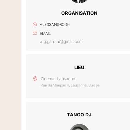
ORGANISATION
ALESSANDRO G
EMAIL
a.g.gardini@gmail.com
LIEU
Zinema, Lausanne
Rue du Maupas 4, Lausanne, Suisse
TANGO DJ